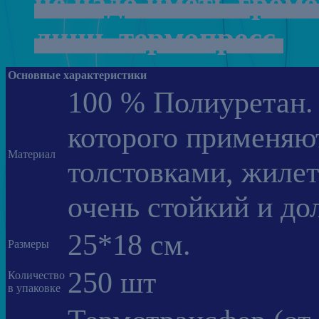
не
надо
иметь
громо
лишь
термопресс
.
Основные характеристики
100 % Полиуретан. 
которого применяю
Материал
толстовками, жилет
очень стойкий и до
25*18 см.
Размеры
250 шт
Количество
в упаковке