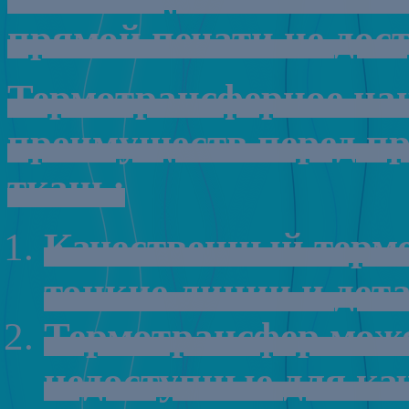
прямой
печати
не
дос
Термотрансферное
на
преимуществ
перед
п
ткань:
Качественный
терм
тонкие
линии
и
дет
Термотрансфер
мож
недоступные
для
ка