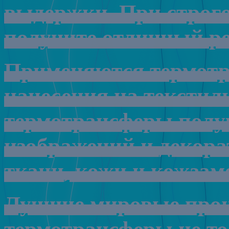
выдержки
.
При
строг
получите
отличный
р
Применяются
термот
нанесения
на
текстил
термотрансферы
полу
изображений
и
декор
ткани
,
кожи
и
кожзам
Лучшие
мировые
про