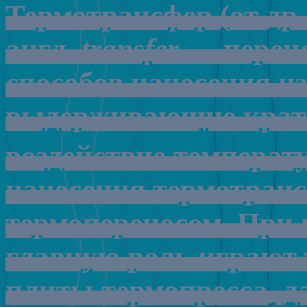
Термотрансфер
(
от
др
.
англ
.
transfer
—
перен
способов
нанесения
и
выдерживающие
крат
воздействие
температ
нанесения
термотран
термопереносом
.
При
главную
роль
играют
плиты
термопресса
,
д