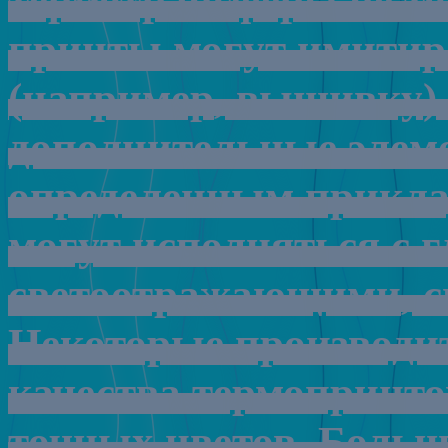
термотрансферы
не
т
принты
могут
имитир
(
например
,
вышивку
)
дополнительные
элем
определенным
прикл
могут
исполняться
с
г
светоотражающими
,
с
Некоторые
производи
качества
термопринто
точных
цветов
.
Больш