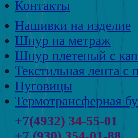
Контакты
Нашивки на изделие
Шнур на метраж
Шнур плетеный с ка
Текстильная лента с 
Пуговицы
Термотрансферная бу
+7(4932) 34-55-01
+7 (930) 354-01-88