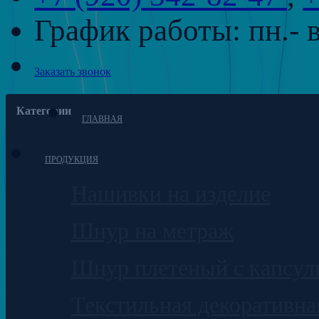
График работы:
пн.- 
Заказать звонок
Категории
ГЛАВНАЯ
ПРОДУКЦИЯ
Нашивки на изделие
Шнур на метраж
Шнур плетеный с капсул
Текстильная декоративна