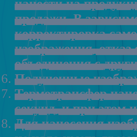
нанести
на
продукц
продажи
.
В
зависим
корректировка
само
изображения
,
отказ
объединения
с
друг
Полученные
изобра
Термотрансфер
нан
секунд
,
и
при
этом
и
Для
нанесения
изоб