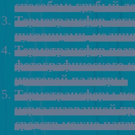
способом:
грубый
л
Термотрансфер
лег
пуговицами
,
молни
Термотрансфер
позв
фотографического
к
цветовой
палитры
.
Термотрансферы
по
нереализованной
пр
средств
можно
напе