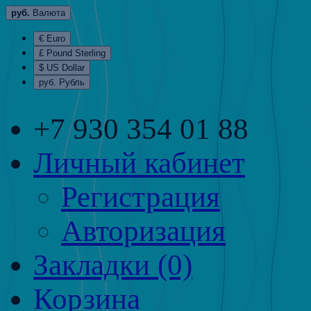
руб.
Валюта
€ Euro
£ Pound Sterling
$ US Dollar
руб. Рубль
+7 930 354 01 88
Личный кабинет
Регистрация
Авторизация
Закладки (0)
Корзина