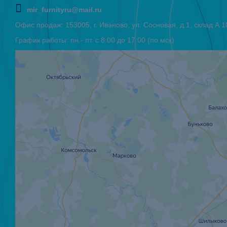
mir_furnityru@mail.ru
Офис продаж: 153005, г. Иваново, ул. Сосновая, д.1, склад А
График работы: пн.- пт. с 8:00 до 17:00 (по мск)