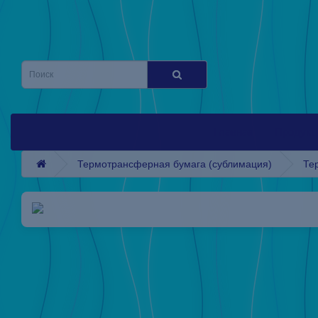
Главная
Продукц
Термотрансферная бумага (сублимация)
Те