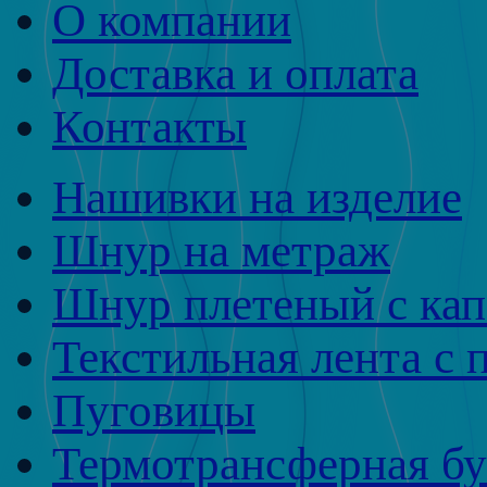
О компании
Доставка и оплата
Контакты
Нашивки на изделие
Шнур на метраж
Шнур плетеный с ка
Текстильная лента с 
Пуговицы
Термотрансферная бу