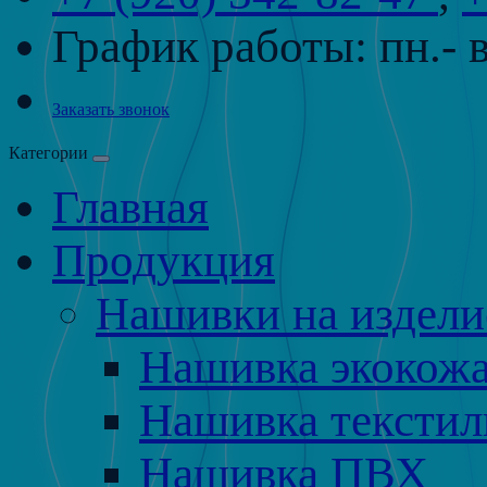
График работы:
пн.- 
Заказать звонок
Категории
Главная
Продукция
Нашивки на издели
Нашивка экокож
Нашивка текстил
Нашивка ПВХ