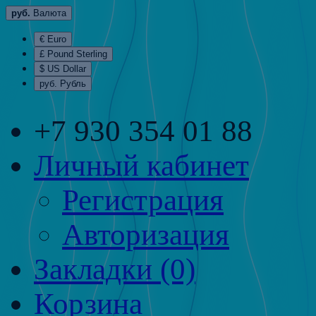
руб.
Валюта
€ Euro
£ Pound Sterling
$ US Dollar
руб. Рубль
+7 930 354 01 88
Личный кабинет
Регистрация
Авторизация
Закладки (0)
Корзина