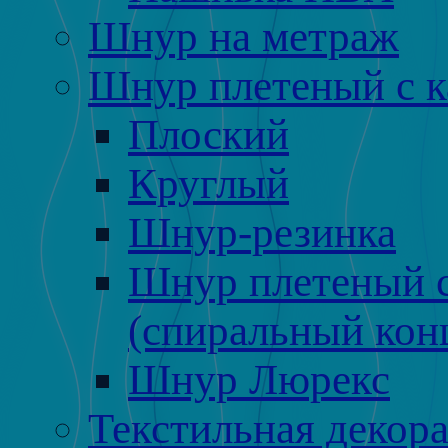
Шнур на метраж
Шнур плетеный с 
Плоский
Круглый
Шнур-резинка
Шнур плетеный с
(спиральный кон
Шнур Люрекс
Текстильная декора