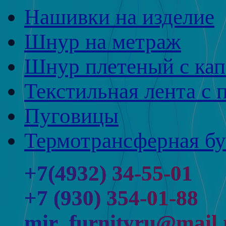
Нашивки на изделие
Шнур на метраж
Шнур плетеный с ка
Текстильная лента с 
Пуговицы
Термотрансферная бу
+7(4932) 34-55-01
+7 (930) 354-01-88
mir_furnityru@mail.