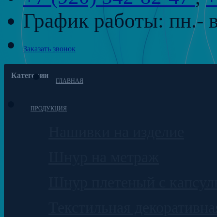
График работы:
пн.- 
Заказать звонок
Категории
ГЛАВНАЯ
ПРОДУКЦИЯ
Нашивки на изделие
Шнур на метраж
Шнур плетеный с капсул
Текстильная декоративна