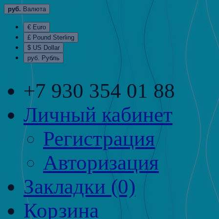
руб.
Валюта
€ Euro
£ Pound Sterling
$ US Dollar
руб. Рубль
+7 930 354 01 88
Личный кабинет
Регистрация
Авторизация
Закладки (0)
Корзина